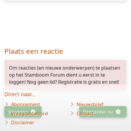
Plaats een reactie
Om reacties (en nieuwe onderwerpen) te plaatsen
op het Stamboom Forum dient u eerst in te
loggen! Nog geen lid? Registratie is gratis en snel!
Direct naar...
Abonnement
Nieuwsbrief
Inloggen
Registreer nu
Vraag/antwoord
Contact
Disclaimer