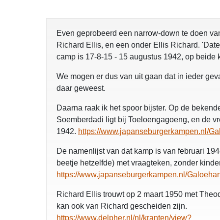
Even geprobeerd een narrow-down te doen van d
Richard Ellis, en een onder Ellis Richard. 'Date
camp is 17-8-15 - 15 augustus 1942, op beide ka
We mogen er dus van uit gaan dat in ieder ge
daar geweest.
Daarna raak ik het spoor bijster. Op de bekende
Soemberdadi ligt bij Toeloengagoeng, en de v
1942.
https://www.japanseburgerkampen.nl/Ga
De namenlijst van dat kamp is van februari 1944; 
beetje hetzelfde) met vraagteken, zonder kinde
https://www.japanseburgerkampen.nl/Galoeha
Richard Ellis trouwt op 2 maart 1950 met Theodo
kan ook van Richard gescheiden zijn.
https://www.delpher.nl/nl/kranten/view?