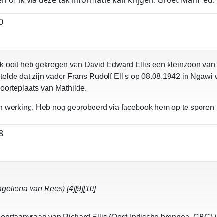
en of ik via deze tak informatie kan krijgen. Groet Manfred.
0
ooit heb gekregen van David Edward Ellis een kleinzoon van Mat
telde dat zijn vader Frans Rudolf Ellis op 08.08.1942 in Ngawi
orteplaats van Mathilde.
 in werking. Heb nog geprobeerd via facebook hem op te sporen
8
geliena van Rees) [4][9][10]
oortaanvraag van Richard Ellis (Oost-Indische bronnen, CBG) i