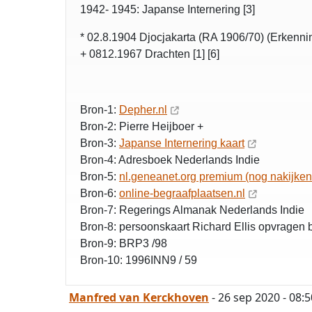
1942- 1945: Japanse Internering [3]
* 02.8.1904 Djocjakarta (RA 1906/70) (Erkenning,
+ 0812.1967 Drachten [1] [6]
Bron-1:
Depher.nl
Bron-2: Pierre Heijboer +
Bron-3:
Japanse Internering kaart
Bron-4: Adresboek Nederlands Indie
Bron-5:
nl.geneanet.org premium (nog nakijken 
Bron-6:
online-begraafplaatsen.nl
Bron-7: Regerings Almanak Nederlands Indie
Bron-8: persoonskaart Richard Ellis opvragen 
Bron-9: BRP3 /98
Bron-10: 1996INN9 / 59
Manfred van Kerckhoven
- 26 sep 2020 - 08:5