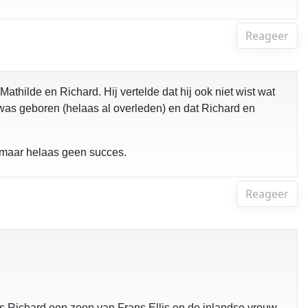
Reageer
hilde en Richard. Hij vertelde dat hij ook niet wist wat
 was geboren (helaas al overleden) en dat Richard en
 maar helaas geen succes.
Reageer
s Richard een zoon van Frans Ellis en de inlandse vrouw