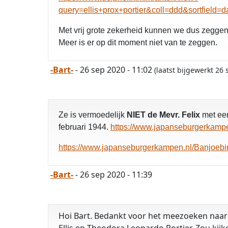
query=ellis+prox+portier&coll=ddd&sortfie
Met vrij grote zekerheid kunnen we dus zeggen
Meer is er op dit moment niet van te zeggen.
-Bart-
- 26 sep 2020 - 11:02
(laatst bijgewerkt 26
Ze is vermoedelijk
NIET de Mevr. Felix
met een
februari 1944.
https://www.japanseburgerkamp
https://www.japanseburgerkampen.nl/Banjoe
-Bart-
- 26 sep 2020 - 11:39
Hoi Bart. Bedankt voor het meezoeken naar 