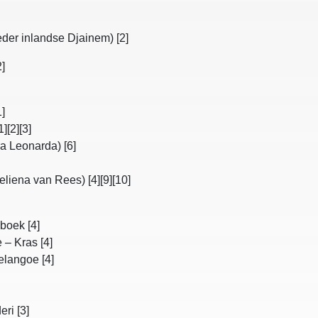
eder inlandse Djainem) [2]
]
]
][2][3]
dora Leonarda) [6]
liena van Rees) [4][9][10]
boek [4]
 – Kras [4]
elangoe [4]
ri [3]