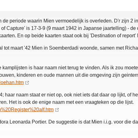
e periode waarin Mien vermoedelijk is overleden. D'r zijn 2 in
 of Capture' is 17-3-9 (9 maart 1942 in Japanse jaartelling) - de
arten. En op beide kaarten staat ook bij 'Destination of report'
val tot maart '42 Mien in Soemberdadi woonde, samen met Richa
 kamplijsten is haar naam niet terug te vinden. Als ik zou moete
rouwen, kinderen en oude mannen uit die omgeving zijn geinte
loehan.htm
haar naam staat er niet op, ook niet iets dat daar op lijkt, of het
ren. Het is ook de enige naam met een vraagteken op die lijst.
n%20Register%20alf.htm
ra Leonarda Portier. De suggestie is dat Mien i.i.g. voor die da