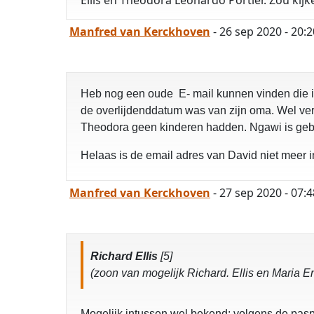
Ellis en Theodora Leonardo Portier. Zou kijk
Manfred van Kerckhoven
- 26 sep 2020 - 20:2
Heb nog een oude E- mail kunnen vinden die ik 
de overlijdenddatum was van zijn oma. Wel ver
Theodora geen kinderen hadden. Ngawi is gebo
Helaas is de email adres van David niet meer
Manfred van Kerckhoven
- 27 sep 2020 - 07:4
Richard Ellis
[5]
(zoon van mogelijk Richard. Ellis en Maria En
Mogelijk intussen wel bekend: volgens de pasp