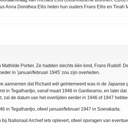
us Anna Dorothea Ellis heten hun ouders Frans Ellis en Tinah
en Mathilde Portier. Ze hadden slechts één kind, Frans Rudolf. D
der in 'januari/februari 1945' zou zijn overleden.
aannemen dat Richard wél geïnterneerd was in de Japanse peri
erst in Tegalhardjo, vanaf maart 1946 in Gantiwarno, en later d
t, zal de datum van het overlijden eerder in 1946 of 1947 hebb
6 in Tegalhardjo, ofwel januari/februari 1947 in Soerakarta.
bij Nationaal Archief iets oplevert, ofwel opvragen van eventu