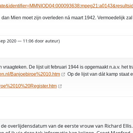
ld=date&identifier=MMNIOD04:000093638:mpeg21:a0143&result
 dan Mien moet zijn overleden ná maart 1942. Vermoedelijk za
 sep 2020 — 11:06 door auteur)
 vraagteken. De lijst uit februari 1944 is opgemaakt n.a.v. het
en.nl/Banjoebiroe%2010.htm
Op de lijst van dát kamp staat e
biroe%2010%20Register.htm
de overlijdensdatum van de eerste vrouw van Richard Ellis