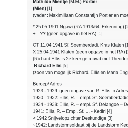
Mathilde Mientje
(M.M.)
Portier
(Mien)
[1]
(vader : Maximiliaan Constantijn Portier en mo
* 25.05.1901 Ngawi (RA 1913/64, Erkenning) [2
+
??
(geen opgave in het RA) [1]
OT 11.04.1941 Sf. Soemberdadi, Kras Klaten [1
X 25.04.1941 Klaten (geen opgave in het RA) [1
(Richard Ellis is 2e keer getrouwd met Theo
Richard Ellis
[5]
(zoon van mogelijk Richard. Ellis en Maria Enge
Beroep/ Adres
1923 - 1929: geen opgave van R. Ellis in Adres
1930 - 1932: Ellis, R. – empl. Sf. Soemberdadie
1934 - 1938: Ellis, R. – empl. Sf. Delangoe – D
1941: Ellis, R. – Empl. Sf. … - Kediri [4]
< 1942 Snijvelopzichter Deskundige [3]
~1942: Landstormsoldaat bij de Landstorm Kede