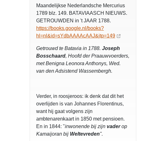
Maandelijkse Nederlandsche Mercurius
1789 blz. 149. BATAVIAASCH NIEUWS.
GETROUWDEN in 't JAAR 1788.
https://books.google.nl/books?
hl=nl&id=sYdbAAAAcAAJ&jtp=149
Getrouwd te Batavia in 1788.
Joseph
Bosschaard
, Hoofd der Praauwvoerders,
met Benigna Leonora Anthonys, Wed.
van den Adsistend Wassembergh.
Verder, in roosjeroos: ik denk dat dit het
overlijden is van Johannes Florentinus,
want hij gaat volgens zijn
ambtenarenkaart in 1850 met pensioen.
En in 1844: "
inwonende bij zijn
vader
op
Kamaijoran bij
Weltevreden
".