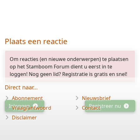
Plaats een reactie
Om reacties (en nieuwe onderwerpen) te plaatsen
op het Stamboom Forum dient u eerst in te
loggen! Nog geen lid? Registratie is gratis en snel!
Direct naar...
Abonnement
Nieuwsbrief
Inloggen
Registreer nu
Vraag/antwoord
Contact
Disclaimer