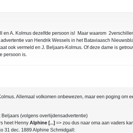
all en A. Kolmus dezelfde persoon is! Maar waarom 2verschil
s advertentie van Hendrik Wessels in het Bataviaasch Nieuwsb
staat ook vermeld en J. Beljaars-Kolmus. Of deze dame is getro
e persoon is.
olmus. Allemaal volkomen onbewezen, maar een poging om een
 Beljaars (volgens overlijdensadvertentie)
ars heet Henny
Alphine [...]
=> zou dus naar oma aan vaders kan
edjo 31 dec. 1889 Alphine Schmidgall: