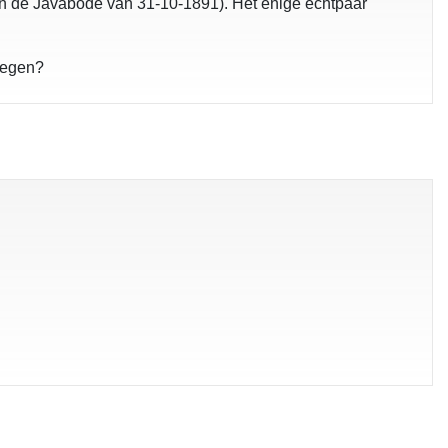
in de Javabode van 31-10-1891). Het enige echtpaar
regen?