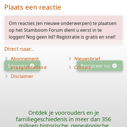
Plaats een reactie
Om reacties (en nieuwe onderwerpen) te plaatsen
op het Stamboom Forum dient u eerst in te
loggen! Nog geen lid? Registratie is gratis en snel!
Direct naar...
Abonnement
Nieuwsbrief
Inloggen
Registreer nu
Vraag/antwoord
Contact
Disclaimer
Ontdek je voorouders en je
familiegeschiedenis in meer dan 356
miljoen historische, genealogische