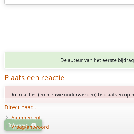
De auteur van het eerste bijdra
Plaats een reactie
Om reacties (en nieuwe onderwerpen) te plaatsen op het
Direct naar...
Abonnement
Inloggen
Vraag/antwoord