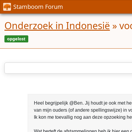
Stamboom Forum
Onderzoek in Indonesië
»
vo
opgelost
Heel begrijpelijk @Ben. Jij houdt je ook met 
van mijn ouders (of andere spellingswijze) in v
Ik kon me toevallig nog aan deze opzoeking her
Wat berteft de afstammelingen heb ik hier een o