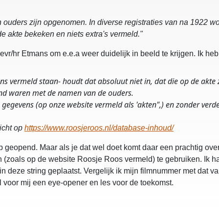
en ouders zijn opgenomen. In diverse registraties van na 1922 
e akte bekeken en niets extra's vermeld."
vr/hr Etmans om e.e.a weer duidelijk in beeld te krijgen. Ik h
 vermeld staan- houdt dat absoluut niet in, dat die op de akte zel
kend waren met de namen van de ouders.
 gegevens (op onze website vermeld als 'akten",) en zonder verde
zicht op
https://www.roosjeroos.nl/database-inhoud/
eb geopend. Maar als je dat wel doet komt daar een prachtig ove
 (zoals op de website Roosje Roos vermeld) te gebruiken. Ik ha
 deze string geplaatst. Vergelijk ik mijn filmnummer met dat va
al voor mij een eye-opener en les voor de toekomst.