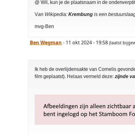
@ Wil, kun je de plaatsnaam in de onderwerptit
V
an Wikipedia:
Krembung
is een bestuurslaa
mvg-Ben
Ben Wegman
- 11 okt 2024 - 19:58
(laatst bijg
Ik heb de overlijdensakte van Cornelis gevond
film geplaatst). Helaas vermeld deze:
zijnde v