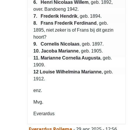
6. Henri Nicolaas Willem
, geb. 1892,
over. Bandoeng 1942.
7. Frederik Hendrik
, geb. 1894.
8. Frans Frederik Ferdinand
, geb.
1895, niet zeker is of Frans bij dit gezin
opgelost
hoort?
9. Cornelis Nicolaas
, geb. 1897.
10. Jacoba Marianne
, geb. 1905.
11. Marianne Cornelia Augusta
, geb.
1909.
12 Louise Wilhelmina Marianne,
geb.
1912.
enz.
Mvg.
Everardus
Everardus Rollema
- 29 apr 2025 - 12:56