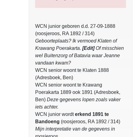
WCN junior geboren d.d. 27-09-1888
(roosjeroos, RA 1892 / 314)
Geboorteplaats? Ik vermoed Klaten of
Krawang Poerakarta.
[Edit]
Of misschien
wel Buitenzorg of Batavia waar Jeanne
vandaan kwam?
WCN senior woont te Klaten 1888
(Adresboek, Ben)
WCN senior woont te Krawang
Poerakarta 1889 ook 1891 (Adresboek,
Ben)
Deze
g
egevens lopen zoals vaker
iets achter.
WCN junior wordt
erkend 1891 te
Bandoeng
(roosjeroos, RA 1892 / 314)
Mijn
interpretatie van de gegevens in
roosjeroos.