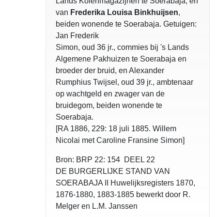
Lands Kolenmagazijnen te Soerabaja, en
van
Frederika Louisa Binkhuijsen
,
beiden wonende te Soerabaja. Getuigen:
Jan Frederik
Simon, oud 36 jr., commies bij 's Lands
Algemene Pakhuizen te Soerabaja en
broeder der bruid, en Alexander
Rumphius Twijsel, oud 39 jr., ambtenaar
op wachtgeld en zwager van de
bruidegom, beiden wonende te
Soerabaja.
[RA 1886, 229: 18 juli 1885. Willem
Nicolai met Caroline Fransine Simon]
Bron: BRP 22: 154 DEEL 22
DE BURGERLIJKE STAND VAN
SOERABAJA II Huwelijksregisters 1870,
1876-1880, 1883-1885 bewerkt door R.
Melger en L.M. Janssen