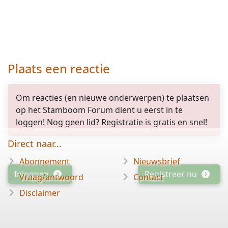
Plaats een reactie
Om reacties (en nieuwe onderwerpen) te plaatsen
op het Stamboom Forum dient u eerst in te
loggen! Nog geen lid? Registratie is gratis en snel!
Direct naar...
Abonnement
Nieuwsbrief
Inloggen
Registreer nu
Vraag/antwoord
Contact
Disclaimer