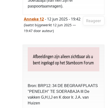
Soerabaja (van hen zijn er
paspoortaanvragen).
Anneke 12
- 12 jun 2025 - 19:42
Reageer
(laatst bijgewerkt 12 jun 2025 —
19:47 door auteur)
Bron: BRP12: 34 DE BEGRAAFPLAATS
"PENELEH" TE SOERABAJA III De
vakken G,H,I,J en K door Ir. J.A. van
Huizen