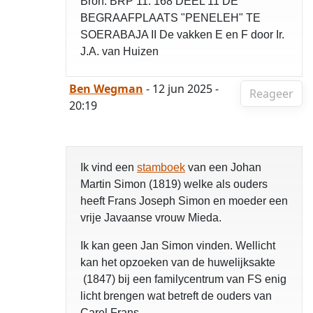
Bron: BRP 11: 168 DEEL 11 DE
BEGRAAFPLAATS "PENELEH" TE
SOERABAJA II De vakken E en F door Ir.
J.A. van Huizen
Ben Wegman
- 12 jun 2025 -
Reageer
20:19
Ik vind een
stamboek
van een Johan
Martin Simon (1819) welke als ouders
heeft Frans Joseph Simon en moeder een
vrije Javaanse vrouw Mieda.
Ik kan geen Jan Simon vinden. Wellicht
kan het opzoeken van de huwelijksakte
(1847) bij een familycentrum van FS enig
licht brengen wat betreft de ouders van
Carel Frans.