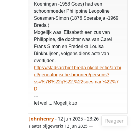
Koeningan -1958 Goes) had een
schoonmoeder Philippine Leopoline
Soesman-Simon (1876 Soerabaja -1969
Breda )
Mogelijk was Elisabeth een zus van
Philippine, die dochter was van Carel
Frans Simon en Frederika Louisa
Binkhuijsen, volgens diens acte van
overlijden.
https://stadsarchief.breda.nl/collectie/archi
ef/genealogische-bronnen/persons?
ss=%7B%22q%22:%22soesman%22%7
D
---
let wel.... Mogelijk zo
Johnhenry
- 12 jun 2025 - 23:26
Reageer
(laatst bijgewerkt 12 jun 2025 —