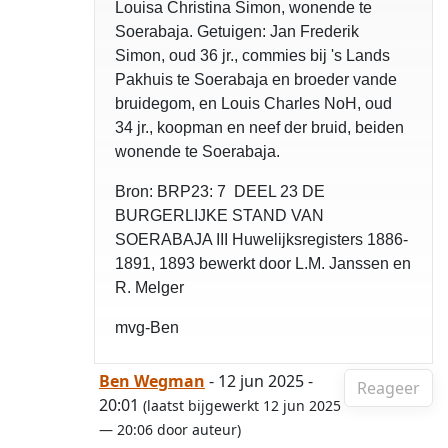
Louisa Christina Simon, wonende te
Soerabaja. Getuigen: Jan Frederik
Simon, oud 36 jr., commies bij 's Lands
Pakhuis te Soerabaja en broeder vande
bruidegom, en Louis Charles NoH, oud
34 jr., koopman en neef der bruid, beiden
wonende te Soerabaja.
Bron: BRP23: 7 DEEL 23 DE
BURGERLIJKE STAND VAN
SOERABAJA III Huwelijksregisters 1886-
1891, 1893 bewerkt door L.M. Janssen en
R. Melger
mvg-Ben
Ben Wegman
- 12 jun 2025 -
Reageer
20:01
(laatst bijgewerkt 12 jun 2025
— 20:06 door auteur)