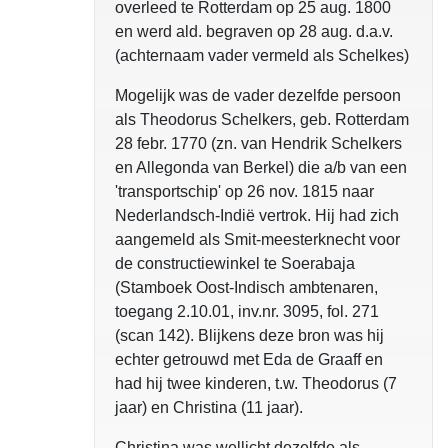
overleed te Rotterdam op 25 aug. 1800
en werd ald. begraven op 28 aug. d.a.v.
(achternaam vader vermeld als Schelkes)
Mogelijk was de vader dezelfde persoon
als Theodorus Schelkers, geb. Rotterdam
28 febr. 1770 (zn. van Hendrik Schelkers
en Allegonda van Berkel) die a/b van een
'transportschip' op 26 nov. 1815 naar
Nederlandsch-Indië vertrok. Hij had zich
aangemeld als Smit-meesterknecht voor
de constructiewinkel te Soerabaja
(Stamboek Oost-Indisch ambtenaren,
toegang 2.10.01, inv.nr. 3095, fol. 271
(scan 142). Blijkens deze bron was hij
echter getrouwd met Eda de Graaff en
had hij twee kinderen, t.w. Theodorus (7
jaar) en Christina (11 jaar).
Christina was wellicht dezelfde als