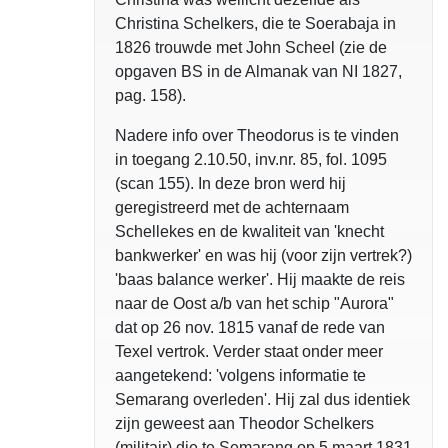
Christina Schelkers, die te Soerabaja in
1826 trouwde met John Scheel (zie de
opgaven BS in de Almanak van NI 1827,
pag. 158).
Nadere info over Theodorus is te vinden
in toegang 2.10.50, inv.nr. 85, fol. 1095
(scan 155). In deze bron werd hij
geregistreerd met de achternaam
Schellekes en de kwaliteit van 'knecht
bankwerker' en was hij (voor zijn vertrek?)
'baas balance werker'. Hij maakte de reis
naar de Oost a/b van het schip "Aurora"
dat op 26 nov. 1815 vanaf de rede van
Texel vertrok. Verder staat onder meer
aangetekend: 'volgens informatie te
Semarang overleden'. Hij zal dus identiek
zijn geweest aan Theodor Schelkers
(militair) die te Semarang op 5 maart 1831