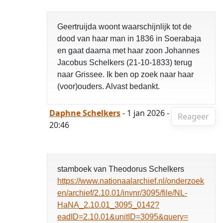
Geertruijda woont waarschijnlijk tot de
dood van haar man in 1836 in Soerabaja
en gaat daarna met haar zoon Johannes
Jacobus Schelkers (21-10-1833) terug
naar Grissee. Ik ben op zoek naar haar
(voor)ouders. Alvast bedankt.
Daphne Schelkers
- 1 jan 2026 -
Reageer
20:46
stamboek van Theodorus Schelkers
https://www.nationaalarchief.nl/onderzoek
en/archief/2.10.01/invnr/3095/file/NL-
HaNA_2.10.01_3095_0142?
eadID=2.10.01&unitID=3095&query=