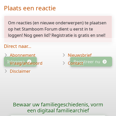
Plaats een reactie
Om reacties (en nieuwe onderwerpen) te plaatsen
op het Stamboom Forum dient u eerst in te
loggen! Nog geen lid? Registratie is gratis en snel!
Direct naar...
Abonnement
Nieuwsbrief
Inloggen
Registreer nu
Vraag/antwoord
Contact
Disclaimer
Bewaar uw familiegeschiedenis, vorm
een digitaal familiearchief