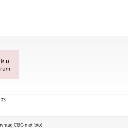
:03
nvraag CBG met foto)