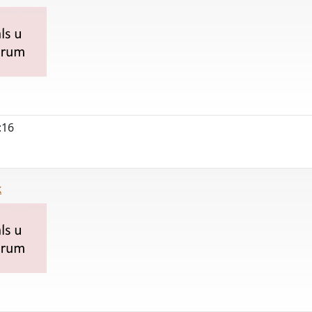
:16
k