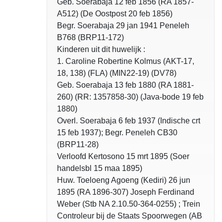
Geb. Soerabaja 12 feb 1856 (RA 1857-
A512) (De Oostpost 20 feb 1856)
Begr. Soerabaja 29 jan 1941 Peneleh
B768 (BRP11-172)
Kinderen uit dit huwelijk :
1. Caroline Robertine Kolmus (AKT-17,
18, 138) (FLA) (MIN22-19) (DV78)
Geb. Soerabaja 13 feb 1880 (RA 1881-
260) (RR: 1357858-30) (Java-bode 19 feb
1880)
Overl. Soerabaja 6 feb 1937 (Indische crt
15 feb 1937); Begr. Peneleh CB30
(BRP11-28)
Verloofd Kertosono 15 mrt 1895 (Soer
handelsbl 15 maa 1895)
Huw. Toeloeng Agoeng (Kediri) 26 jun
1895 (RA 1896-307) Joseph Ferdinand
Weber (Stb NA 2.10.50-364-0255) ; Trein
Controleur bij de Staats Spoorwegen (AB