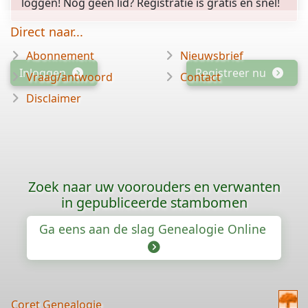
loggen! Nog geen lid? Registratie is gratis en snel!
Direct naar...
Abonnement
Nieuwsbrief
Inloggen
Registreer nu
Vraag/antwoord
Contact
Disclaimer
Zoek naar uw voorouders en verwanten
in gepubliceerde stambomen
Ga eens aan de slag Genealogie Online
Coret Genealogie