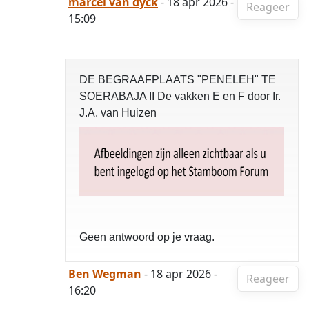
marcel van dyck
- 18 apr 2026 -
Reageer
15:09
DE BEGRAAFPLAATS "PENELEH" TE
SOERABAJA II De vakken E en F door Ir.
J.A. van Huizen
Geen antwoord op je vraag.
Ben Wegman
- 18 apr 2026 -
Reageer
16:20