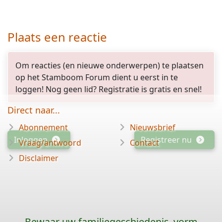
Plaats een reactie
Om reacties (en nieuwe onderwerpen) te plaatsen
op het Stamboom Forum dient u eerst in te
loggen! Nog geen lid? Registratie is gratis en snel!
Direct naar...
Abonnement
Nieuwsbrief
Inloggen
Registreer nu
Vraag/antwoord
Contact
Disclaimer
Bewaar uw familiegeschiedenis, vorm