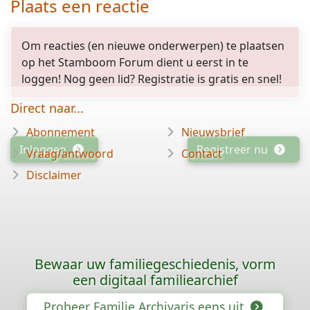
Plaats een reactie
Om reacties (en nieuwe onderwerpen) te plaatsen
op het Stamboom Forum dient u eerst in te
loggen! Nog geen lid? Registratie is gratis en snel!
Direct naar...
Abonnement
Nieuwsbrief
Inloggen
Registreer nu
Vraag/antwoord
Contact
Disclaimer
Bewaar uw familiegeschiedenis, vorm
een digitaal familiearchief
Probeer Familie Archivaris eens uit