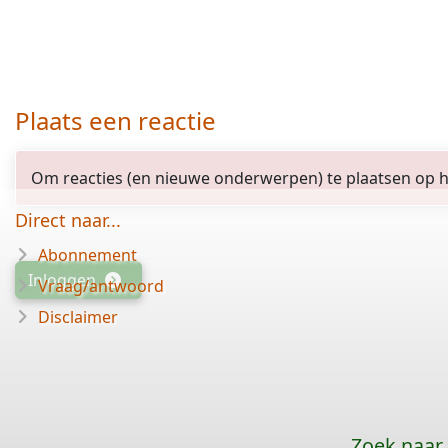
Plaats een reactie
Om reacties (en nieuwe onderwerpen) te plaatsen op het
Direct naar...
Abonnement
Inloggen
Vraag/antwoord
Disclaimer
Zoek naar