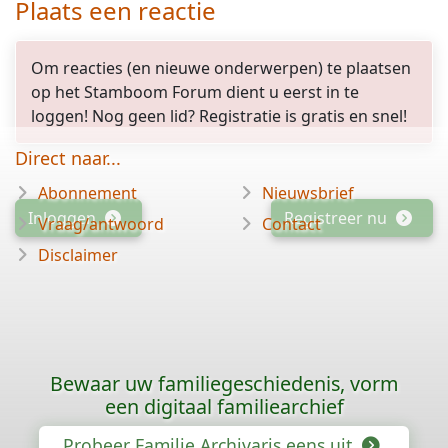
Plaats een reactie
Om reacties (en nieuwe onderwerpen) te plaatsen
op het Stamboom Forum dient u eerst in te
loggen! Nog geen lid? Registratie is gratis en snel!
Direct naar...
Abonnement
Nieuwsbrief
Inloggen
Registreer nu
Vraag/antwoord
Contact
Disclaimer
Bewaar uw familiegeschiedenis, vorm
een digitaal familiearchief
Probeer Familie Archivaris eens uit