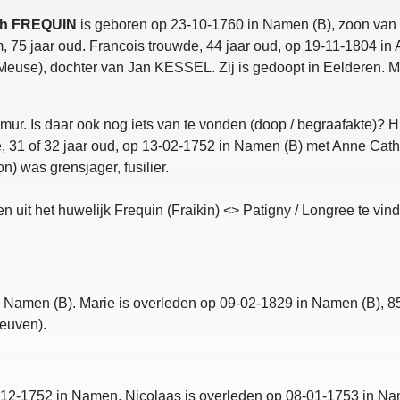
ph FREQUIN
is geboren op 23-10-1760 in Namen (B), zoon v
, 75 jaar oud. Francois trouwde, 44 jaar oud, op 19-11-1804 
 Meuse), dochter van Jan KESSEL. Zij is gedoopt in Eelderen. M
mur. Is daar ook nog iets van te vonden (doop / begraafakte)? H
, 31 of 32 jaar oud, op 13-02-1752 in Namen (B) met Anne Ca
n) was grensjager, fusilier.
 uit het huwelijk Frequin (Fraikin) <> Patigny / Longree te vin
n Namen (B). Marie is overleden op 09-02-1829 in Namen (B), 8
euven).
-12-1752 in Namen. Nicolaas is overleden op 08-01-1753 in N