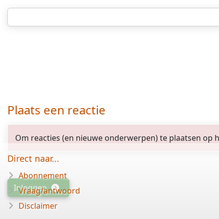
Plaats een reactie
Om reacties (en nieuwe onderwerpen) te plaatsen op het
Direct naar...
Abonnement
Inloggen
Vraag/antwoord
Disclaimer