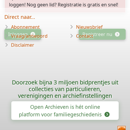
loggen! Nog geen lid? Registratie is gratis en snel!
Direct naar...
Abonnement
Nieuwsbrief
Inloggen
Registreer nu
Vraag/antwoord
Contact
Disclaimer
Doorzoek bijna 3 miljoen bidprentjes uit
collecties van particulieren,
verenigingen en archiefinstellingen
Open Archieven is hét online
platform voor familiegeschiedenis