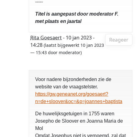
-----
Titel is aangepast door moderator F.
met plaats en jaartal
Rita Goesaert
- 10 jan 2023 -
Reageer
14:28
(laatst bijgewerkt 10 jan 2023
— 15:43 door moderator)
Voor nadere bijzonderheden zie de
website van de vraagstelster.
https://gw.geneanet.org/goesaert?
n=de+sloover&oc=&p=joannes+baptista
De huwelijksgetuigen in 1755 waren
Josepho de Sloover en Joanna Maria de
Mol
Omdat Josephus niet is vernoemd, zal dat