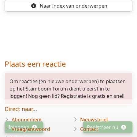
Naar index
van onderwerpen
Plaats een reactie
Om reacties (en nieuwe onderwerpen) te plaatsen
op het Stamboom Forum dient u eerst in te
loggen! Nog geen lid? Registratie is gratis en snel!
Direct naar...
Abonnement
Nieuwsbrief
Inloggen
Registreer nu
Vraag/antwoord
Contact