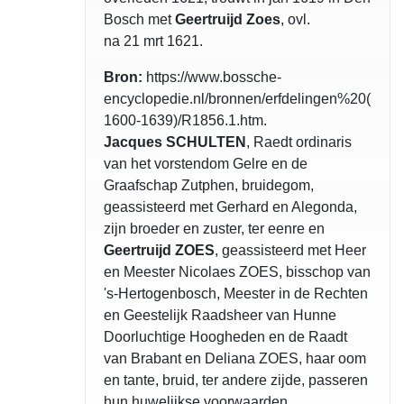
Bosch met
Geertruijd Zoes
, ovl.
na 21 mrt 1621.
Bron:
https://www.bossche-
encyclopedie.nl/bronnen/erfdelingen%20(
1600-1639)/R1856.1.htm.
Jacques SCHULTEN
, Raedt ordinaris
van het vorstendom Gelre en de
Graafschap Zutphen, bruidegom,
geassisteerd met Gerhard en Alegonda,
zijn broeder en zuster, ter eenre en
Geertruijd ZOES
, geassisteerd met Heer
en Meester Nicolaes ZOES, bisschop van
's-Hertogenbosch, Meester in de Rechten
en Geestelijk Raadsheer van Hunne
Doorluchtige Hoogheden en de Raadt
van Brabant en Deliana ZOES, haar oom
en tante, bruid, ter andere zijde, passeren
hun huwelijkse voorwaarden.