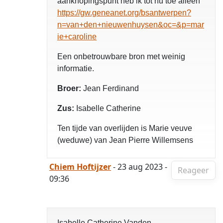
aanknopingspunt heb ik tot nu toe alleen
https://gw.geneanet.org/bsantwerpen?
n=van+den+nieuwenhuysen&oc=&p=mar
ie+caroline
Een onbetrouwbare bron met weinig
informatie.
Broer:
Jean Ferdinand
Zus:
Isabelle Catherine
Ten tijde van overlijden is Marie veuve
(weduwe) van Jean Pierre Willemsens
Chiem Hoftijzer
- 23 aug 2023 -
Reageer
09:36
Isabelle Catherine Vanden