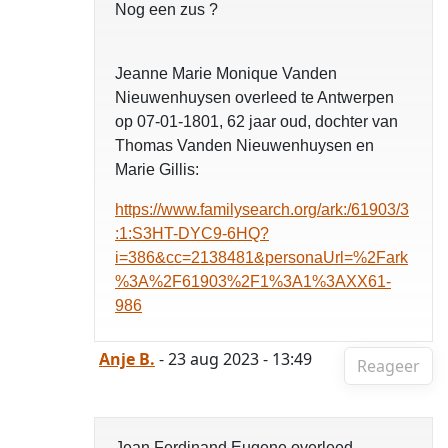
Nog een zus ?
Jeanne Marie Monique Vanden
Nieuwenhuysen overleed te Antwerpen
op 07-01-1801, 62 jaar oud, dochter van
Thomas Vanden Nieuwenhuysen en
Marie Gillis:
https://www.familysearch.org/ark:/61903/3
:1:S3HT-DYC9-6HQ?
i=386&cc=2138481&personaUrl=%2Fark
%3A%2F61903%2F1%3A1%3AXX61-
986
Anje B.
- 23 aug 2023 - 13:49
Reageer
Jean Ferdinand Eugene overleed