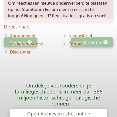
Om reacties (en nieuwe onderwerpen) te plaatsen
op het Stamboom Forum dient u eerst in te
loggen! Nog geen lid? Registratie is gratis en snel!
Direct naar...
Abonnement
Nieuwsbrief
Inloggen
Registreer nu
Vraag/antwoord
Contact
Disclaimer
Ontdek je voorouders en je
familiegeschiedenis in meer dan 356
miljoen historische, genealogische
bronnen
Open Archieven is hét online