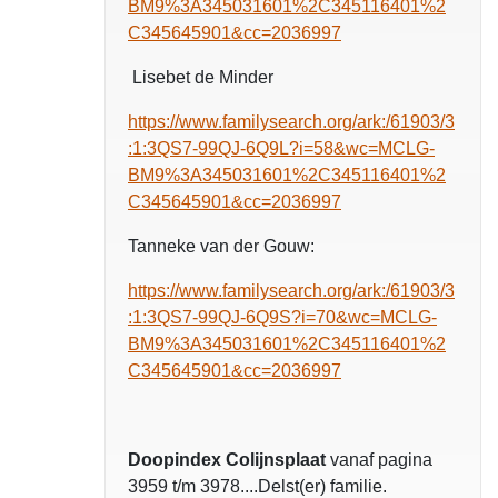
BM9%3A345031601%2C345116401%2
C345645901&cc=2036997
Lisebet de Minder
https://www.familysearch.org/ark:/61903/3
:1:3QS7-99QJ-6Q9L?i=58&wc=MCLG-
BM9%3A345031601%2C345116401%2
C345645901&cc=2036997
Tanneke van der Gouw:
https://www.familysearch.org/ark:/61903/3
:1:3QS7-99QJ-6Q9S?i=70&wc=MCLG-
BM9%3A345031601%2C345116401%2
C345645901&cc=2036997
Doopindex Colijnsplaat
vanaf pagina
3959 t/m 3978....Delst(er) familie.