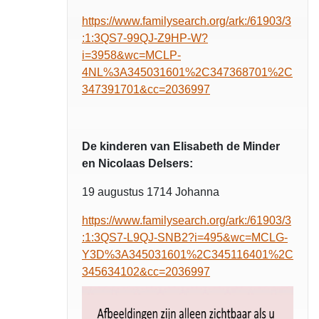
https://www.familysearch.org/ark:/61903/3
:1:3QS7-99QJ-Z9HP-W?
i=3958&wc=MCLP-
4NL%3A345031601%2C347368701%2C
347391701&cc=2036997
De kinderen van Elisabeth de Minder
en Nicolaas Delsers:
19 augustus 1714 Johanna
https://www.familysearch.org/ark:/61903/3
:1:3QS7-L9QJ-SNB2?i=495&wc=MCLG-
Y3D%3A345031601%2C345116401%2C
345634102&cc=2036997