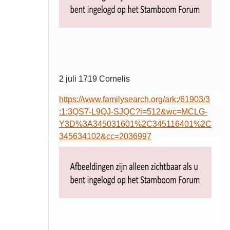
2 juli 1719 Cornelis
https://www.familysearch.org/ark:/61903/3
:1:3QS7-L9QJ-SJQC?i=512&wc=MCLG-
Y3D%3A345031601%2C345116401%2C
345634102&cc=2036997