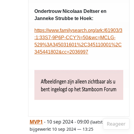
Ondertrouw Nicolaas Deltser en
Janneke Strubbe te Hoek:
https://www.familysearch.org/ark:/61903/3
:1:33S7-9P6P-CCY?i=50&wc=MCLG-
529%3A345031601%2C345110001%2C
345441802&cc=2036997
MVP1
- 10 sep 2024 - 09:00
(laatst
Reageer
bijgewerkt 10 sep 2024 — 13:25