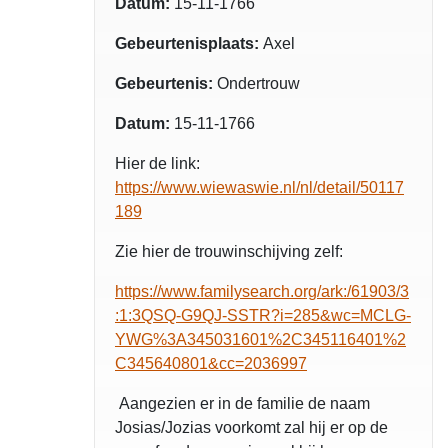
Datum:
15-11-1766
Gebeurtenisplaats:
Axel
Gebeurtenis:
Ondertrouw
Datum:
15-11-1766
Hier de link:
https://www.wiewaswie.nl/nl/detail/50117
189
Zie hier de trouwinschijving zelf:
https://www.familysearch.org/ark:/61903/3
:1:3QSQ-G9QJ-SSTR?i=285&wc=MCLG-
YWG%3A345031601%2C345116401%2
C345640801&cc=2036997
Aangezien er in de familie de naam
Josias/Jozias voorkomt zal hij er op de