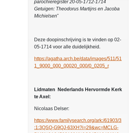
parochieregister 20-05-1712-1714
Getuigen: Theodorus Martijns en Jacoba
Michielsen
"
Deze doopinschrijving is te vinden op 02-
05-1714 voor alle duidelijkheid.
https://agatha.arch.be/data/images/511/51
1_9000_000_00020_000/0_0205_r
Lidmaten Nederlands Hervormde Kerk
te Axel:
Nicolaas Delser:
https://www.familysearch.org/ark:/61903/3
:1:3QSQ-G9QJ-63XH?i=29&wc=MCLG-