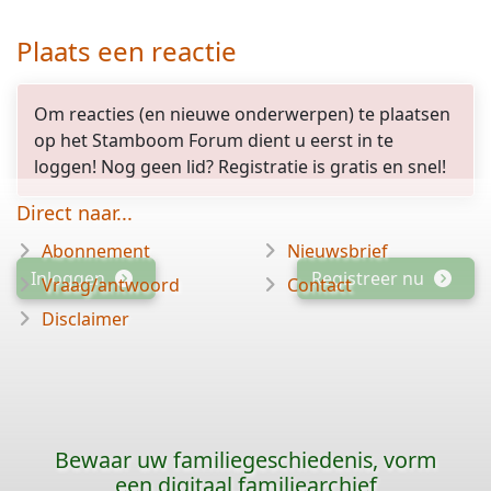
Plaats een reactie
Om reacties (en nieuwe onderwerpen) te plaatsen
op het Stamboom Forum dient u eerst in te
loggen! Nog geen lid? Registratie is gratis en snel!
Direct naar...
Abonnement
Nieuwsbrief
Inloggen
Registreer nu
Vraag/antwoord
Contact
Disclaimer
Bewaar uw familiegeschiedenis, vorm
een digitaal familiearchief