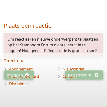
Plaats een reactie
Om reacties (en nieuwe onderwerpen) te plaatsen
op het Stamboom Forum dient u eerst in te
loggen! Nog geen lid? Registratie is gratis en snel!
Direct naar...
Abonnement
Nieuwsbrief
Inloggen
Registreer nu
Vraag/antwoord
Contact
Disclaimer