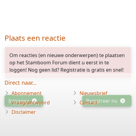
Plaats een reactie
Om reacties (en nieuwe onderwerpen) te plaatsen
op het Stamboom Forum dient u eerst in te
loggen! Nog geen lid? Registratie is gratis en snel!
Direct naar...
Abonnement
Nieuwsbrief
Inloggen
Registreer nu
Vraag/antwoord
Contact
Disclaimer