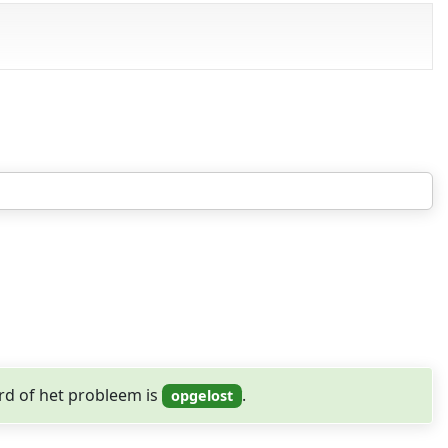
pgelost
rd of het probleem is
.