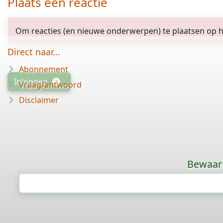
Plaats een reactie
Om reacties (en nieuwe onderwerpen) te plaatsen op het
Direct naar...
Abonnement
Inloggen
Vraag/antwoord
Disclaimer
Bewaar 