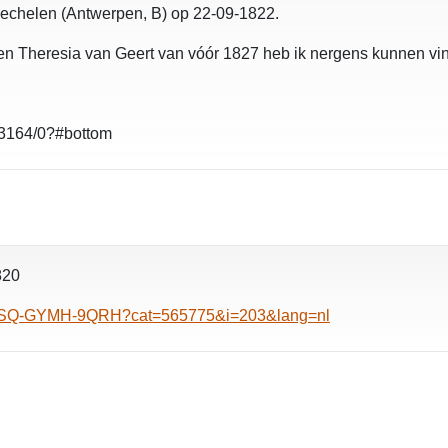
 Mechelen (Antwerpen, B) op 22-09-1822.
en Theresia van Geert van vóór 1827 heb ik nergens kunnen vi
93164/0?#bottom
1820
:1:33SQ-GYMH-9QRH?cat=565775&i=203&lang=nl