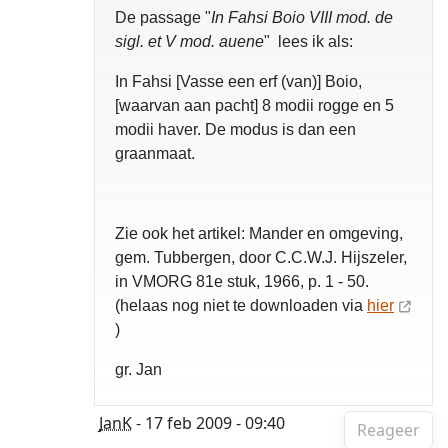
De passage "
In Fahsi Boio VIII mod. de
sigl. et V mod. auene
" lees ik als:
In Fahsi [Vasse een erf (van)] Boio,
[waarvan aan pacht] 8 modii rogge en 5
modii haver. De modus is dan een
graanmaat.
Zie ook het artikel: Mander en omgeving,
gem. Tubbergen, door C.C.W.J. Hijszeler,
in VMORG 81e stuk, 1966, p. 1 - 50.
(helaas nog niet te downloaden via
hier
)
gr. Jan
JanK
- 17 feb 2009 - 09:40
Reageer