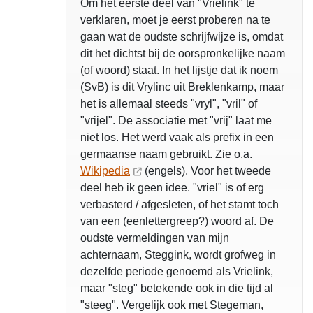
Om het eerste deel van "Vrielink" te
verklaren, moet je eerst proberen na te
gaan wat de oudste schrijfwijze is, omdat
dit het dichtst bij de oorspronkelijke naam
(of woord) staat. In het lijstje dat ik noem
(SvB) is dit Vrylinc uit Breklenkamp, maar
het is allemaal steeds "vryl", "vril" of
"vrijel". De associatie met "vrij" laat me
niet los. Het werd vaak als prefix in een
germaanse naam gebruikt. Zie o.a.
Wikipedia
(engels). Voor het tweede
deel heb ik geen idee. "vriel" is of erg
verbasterd / afgesleten, of het stamt toch
van een (eenlettergreep?) woord af. De
oudste vermeldingen van mijn
achternaam, Steggink, wordt grofweg in
dezelfde periode genoemd als Vrielink,
maar "steg" betekende ook in die tijd al
"steeg". Vergelijk ook met Stegeman,