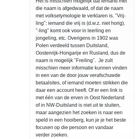
Het is misschien mogelijk dat iemand met
die naam is afgedwaald, of dat de naam
met volksetymologie te verklaren is. "Vrij-
ling": iemand die vrij is (d.w.z. niet horig).
"-ling" komt ook voor in leerling en
jongeling, etc. Overigens in 1902 was
Polen verdeeld tussen Duitsland,
Oostenrijk-Hongarije en Rusland, dus de
naam is mogelijk "Freiling". Je zult
misschien meer informatie kunnen vinden
in een van de door jouw verafschuwde
betaalsites, of iemand moeten strikken die
daar een account heeft. Of er een link is
met één van de erven in Oost Nederland
of in NW-Duitsland is niet uit te sluiten,
maar aangezien het zoeken is naar een
speld in een hooiberg, kun je je het beste
focusen op die persoon en vandaar
verder zoeken.