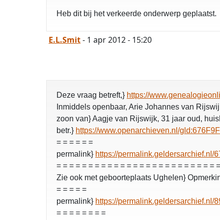
Heb dit bij het verkeerde onderwerp geplaatst.
E.L.Smit
- 1 apr 2012 - 15:20
Deze vraag betreft,}
https://www.genealogieonl
Inmiddels openbaar, Arie Johannes van Rijswijk
zoon van} Aagje van Rijswijk, 31 jaar oud, huish
betr.}
https://www.openarchieven.nl/gld:67
= = = = = =
permalink}
https://permalink.geldersarchie
= = = = = = = = = = = = = = = = = = = = = = = = = =
Zie ook met geboorteplaats Ughelen} Opmerki
= = = = =
permalink}
https://permalink.geldersarchie
= = = = = = = =