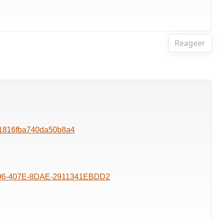
Reageer
e1816fba740da50b8a4
-5996-407E-8DAE-2911341EBDD2