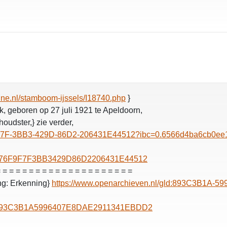
ine.nl/stamboom-ijssels/I18740.php
}
, geboren op 27 juli 1921 te Apeldoorn,
oudster,} zie verder,
6F9F7F-3BB3-429D-86D2-206431E44512?ibc=0.6566d4ba6cb0e
f.nl/676F9F7F3BB3429D86D2206431E44512
 = = = = = = = = = = = = = = = = = = = =
ng: Erkenning}
https://www.openarchieven.nl/gld:893C3B1A
f.nl/893C3B1A5996407E8DAE2911341EBDD2