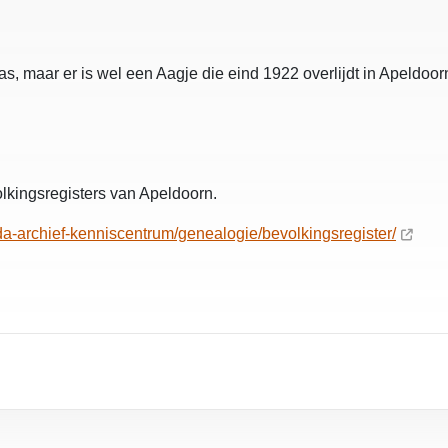
as, maar er is wel een Aagje die eind 1922 overlijdt in Apeldoorn
lkingsregisters van Apeldoorn.
da-archief-kenniscentrum/genealogie/bevolkingsregister/