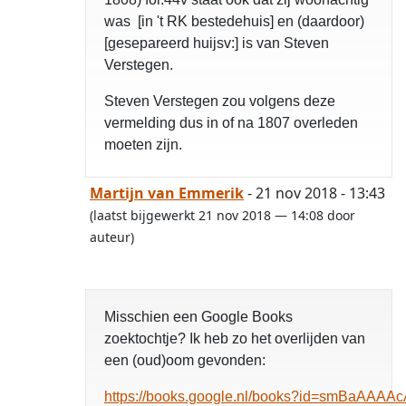
was [in 't RK bestedehuis] en (daardoor)
[gesepareerd huijsv:] is van Steven
Verstegen.
Steven Verstegen zou volgens deze
vermelding dus in of na 1807 overleden
moeten zijn.
Martijn van Emmerik
- 21 nov 2018 - 13:43
(laatst bijgewerkt 21 nov 2018 — 14:08 door
auteur)
Misschien een Google Books
zoektochtje? Ik heb zo het overlijden van
een (oud)oom gevonden:
https://books.google.nl/books?id=smBaAA