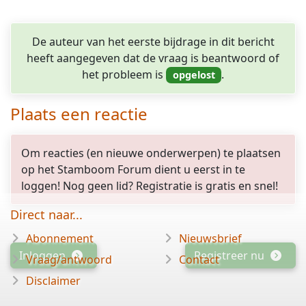
De auteur van het eerste bijdrage in dit bericht
heeft aangegeven dat de vraag is beantwoord of
het probleem is
.
Plaats een reactie
Om reacties (en nieuwe onderwerpen) te plaatsen
op het Stamboom Forum dient u eerst in te
loggen! Nog geen lid? Registratie is gratis en snel!
Direct naar...
Abonnement
Nieuwsbrief
Inloggen
Registreer nu
Vraag/antwoord
Contact
Disclaimer