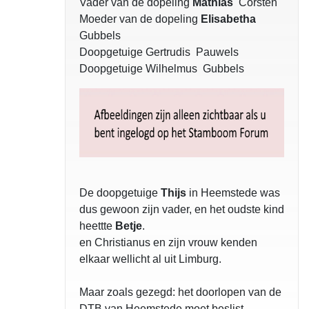
Vader van de dopeling
Mathias
Corsten
Moeder van de dopeling
Elisabetha
Gubbels
Doopgetuige Gertrudis Pauwels
Doopgetuige Wilhelmus Gubbels
De doopgetuige
Thijs
in Heemstede was
dus gewoon zijn vader, en het oudste kind
heettte
Betje
.
en Christianus en zijn vrouw kenden
elkaar wellicht al uit Limburg.
Maar zoals gezegd: het doorlopen van de
DTB van Heemstede moet beslist