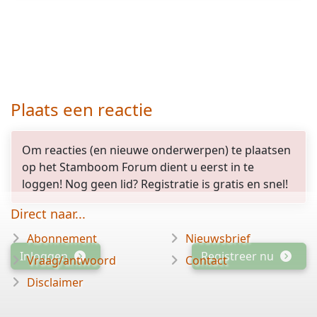
Plaats een reactie
Om reacties (en nieuwe onderwerpen) te plaatsen
op het Stamboom Forum dient u eerst in te
loggen! Nog geen lid? Registratie is gratis en snel!
Direct naar...
Abonnement
Nieuwsbrief
Inloggen
Registreer nu
Vraag/antwoord
Contact
Disclaimer