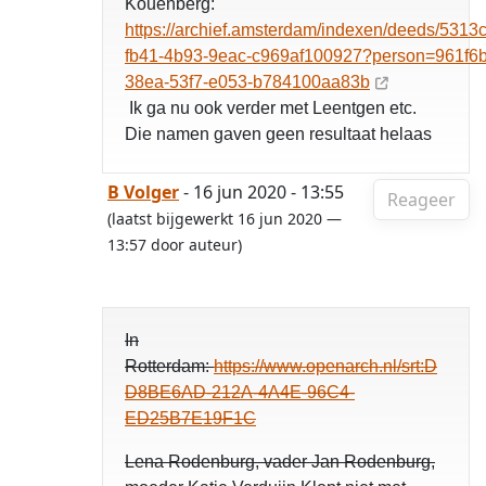
Kouenberg:
https://archief.amsterdam/indexen/deeds/5313
fb41-4b93-9eac-c969af100927?person=961f6
38ea-53f7-e053-b784100aa83b
Ik ga nu ook verder met Leentgen etc.
Die namen gaven geen resultaat helaas
B Volger
- 16 jun 2020 - 13:55
Reageer
(laatst bijgewerkt 16 jun 2020 —
13:57 door auteur)
In
Rotterdam:
https://www.openarch.nl/srt:D
D8BE6AD-212A-4A4E-96C4-
ED25B7E19F1C
Lena Rodenburg, vader Jan Rodenburg,