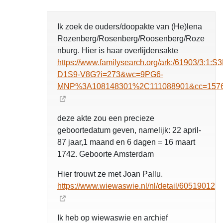
Ik zoek de ouders/doopakte van (He)lena
Rozenberg/Rosenberg/Roosenberg/Roze
nburg. Hier is haar overlijdensakte
https://www.familysearch.org/ark:/61903/3:1:S
D1S9-V8G?i=273&wc=9PG6-
MNP%3A108148301%2C111088901&cc=157
deze akte zou een precieze
geboortedatum geven, namelijk: 22 april-
87 jaar,1 maand en 6 dagen = 16 maart
1742. Geboorte Amsterdam
Hier trouwt ze met Joan Pallu.
https://www.wiewaswie.nl/nl/detail/60519012
Ik heb op wiewaswie en archief