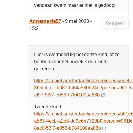
vandaan kwam maar er niet is gedoopt.
Annemarie57
- 9 mei 2020 -
Reageer
15:21
Hier is (vermoed ik) het eerste kind, of ze
hebben voor het huwelijk een kind
gekregen
https://archief.amsterdam/indexen/deeds/ece8c
365f-4ce1-bd81-b46fa580b24b?person=961f6a
af97-53f7-e053-b784100aa83b
Tweede kind:
https://archief.amsterdam/indexen/deeds/b61e
a563-4ecb-a2e8-dd9e6e7329bf?person=961f6
8ac0-53f7-e053-b784100aa83b