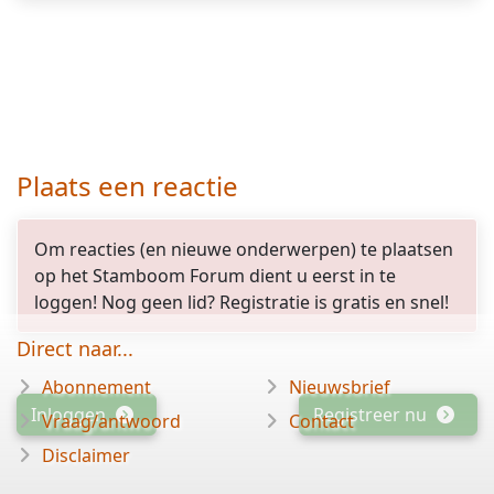
Plaats een reactie
Om reacties (en nieuwe onderwerpen) te plaatsen
op het Stamboom Forum dient u eerst in te
loggen! Nog geen lid? Registratie is gratis en snel!
Direct naar...
Abonnement
Nieuwsbrief
Inloggen
Registreer nu
Vraag/antwoord
Contact
Disclaimer