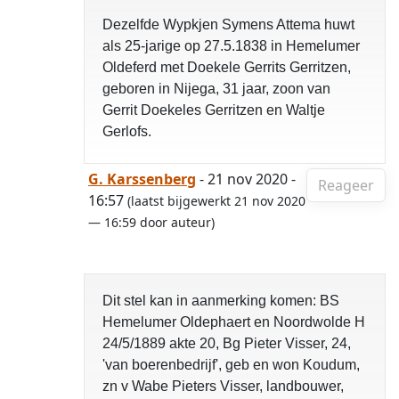
Dezelfde Wypkjen Symens Attema huwt
als 25-jarige op 27.5.1838 in Hemelumer
Oldeferd met Doekele Gerrits Gerritzen,
geboren in Nijega, 31 jaar, zoon van
Gerrit Doekeles Gerritzen en Waltje
Gerlofs.
G. Karssenberg
- 21 nov 2020 -
Reageer
16:57
(laatst bijgewerkt 21 nov 2020
— 16:59 door auteur)
Dit stel kan in aanmerking komen: BS
Hemelumer Oldephaert en Noordwolde H
24/5/1889 akte 20, Bg Pieter Visser, 24,
'van boerenbedrijf', geb en won Koudum,
zn v Wabe Pieters Visser, landbouwer,