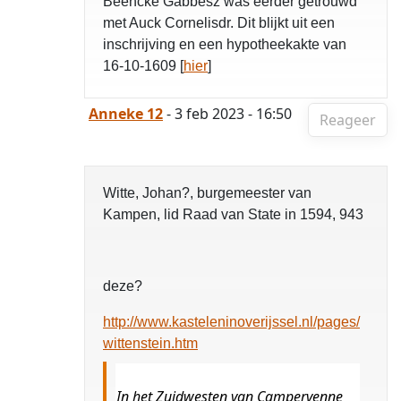
Beencke Gabbesz was eerder getrouwd
met Auck Cornelisdr. Dit blijkt uit een
inschrijving en een hypotheekakte van
16-10-1609 [
hier
]
Anneke 12
- 3 feb 2023 - 16:50
Reageer
Witte, Johan?, burgemeester van
Kampen, lid Raad van State in 1594, 943
deze?
http://www.kasteleninoverijssel.nl/pages/
wittenstein.htm
In het Zuidwesten van Campervenne