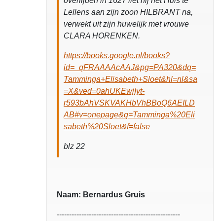
overlijden in 1627 liet hij het Huis te
Lellens aan zijn zoon HILBRANT na,
verwekt uit zijn huwelijk met vrouwe
CLARA HORENKEN.
https://books.google.nl/books?
id=_qFRAAAAcAAJ&pg=PA320&dq=
Tamminga+Elisabeth+Sloet&hl=nl&sa
=X&ved=0ahUKEwjIyt-
r593bAhVSKVAKHbVhBBoQ6AEILD
AB#v=onepage&q=Tamminga%20Eli
sabeth%20Sloet&f=false
blz 22
Naam: Bernardus Gruis
--------------------------------------------------