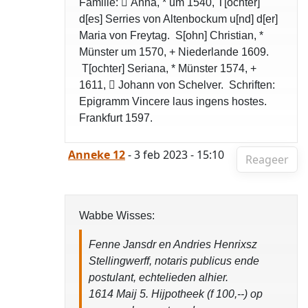
Familie:  Anna, * um 1540, T[ochter]
d[es] Serries von Altenbockum u[nd] d[er]
Maria von Freytag. S[ohn] Christian, *
Münster um 1570, + Niederlande 1609.
T[ochter] Seriana, * Münster 1574, +
1611,  Johann von Schelver. Schriften:
Epigramm Vincere laus ingens hostes.
Frankfurt 1597.
Anneke 12
- 3 feb 2023 - 15:10
Reageer
Wabbe Wisses:
Fenne Jansdr en Andries Henrixsz
Stellingwerff, notaris publicus ende
postulant, echtelieden alhier.
1614 Maij 5. Hijpotheek (f 100,--) op