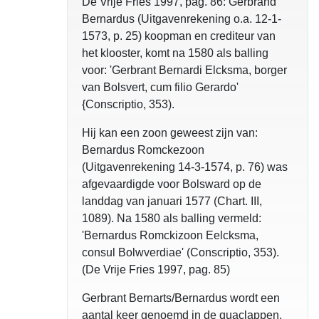
De Vrije Fries 1997, pag. 86: Gerbrand
Bernardus (Uitgavenrekening o.a. 12-1-
1573, p. 25) koopman en crediteur van
het klooster, komt na 1580 als balling
voor: 'Gerbrant Bernardi Elcksma, borger
van Bolsvert, cum filio Gerardo'
{Conscriptio, 353).
Hij kan een zoon geweest zijn van:
Bernardus Romckezoon
(Uitgavenrekening 14-3-1574, p. 76) was
afgevaardigde voor Bolsward op de
landdag van januari 1577 (Chart. III,
1089). Na 1580 als balling vermeld:
'Bernardus Romckizoon Eelcksma,
consul Bolwverdiae' (Conscriptio, 353).
(De Vrije Fries 1997, pag. 85)
Gerbrant Bernarts/Bernardus wordt een
aantal keer genoemd in de quaclappen.