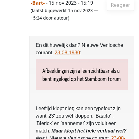
-Bart-
- 15 nov 2023 - 15:19
Reageer
(laatst bijgewerkt 15 nov 2023 —
15:24 door auteur)
En dit huwelijk dan? Nieuwe Venlosche
courant,
23-08-1930
:
Leeftijd klopt niet; kan een typefout zijn
want '23' zou wél kloppen. 'Baarlo' ,
'Blerick' en 'aannemer' zijn voluit een
match.
Maar klopt het hele verhaal wel?
Want, Nieuwe Venlosche courant,
23-08-