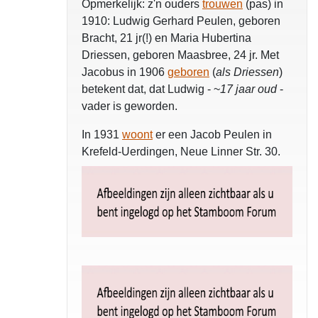
Opmerkelijk: z'n ouders
trouwen
(pas) in
1910: Ludwig Gerhard Peulen, geboren
Bracht, 21 jr(!) en Maria Hubertina
Driessen, geboren Maasbree, 24 jr. Met
Jacobus in 1906
geboren
(
als Driessen
)
betekent dat, dat Ludwig - ~
17 jaar oud
-
vader is geworden.
In 1931
woont
er een Jacob Peulen in
Krefeld-Uerdingen, Neue Linner Str. 30.