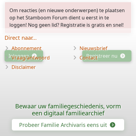
Om reacties (en nieuwe onderwerpen) te plaatsen
op het Stamboom Forum dient u eerst in te
loggen! Nog geen lid? Registratie is gratis en snel!
Direct naar...
Abonnement
Nieuwsbrief
Inloggen
Registreer nu
Vraag/antwoord
Contact
Disclaimer
Bewaar uw familiegeschiedenis, vorm
een digitaal familiearchief
Probeer Familie Archivaris eens uit