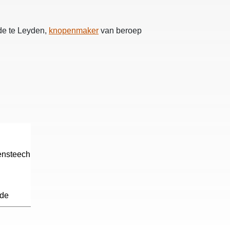
nde te Leyden,
knopenmaker
van beroep
ensteech
ude