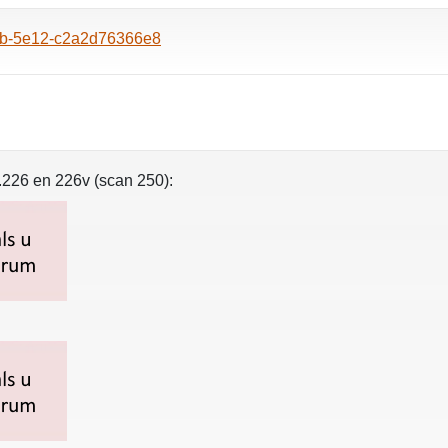
a9b-5e12-c2a2d76366e8
.226 en 226v (scan 250):