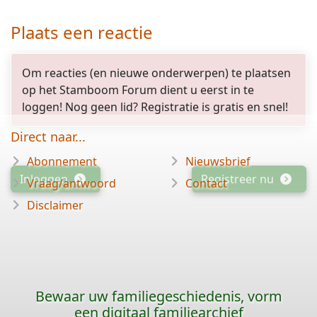
Plaats een reactie
Om reacties (en nieuwe onderwerpen) te plaatsen
op het Stamboom Forum dient u eerst in te
loggen! Nog geen lid? Registratie is gratis en snel!
Direct naar...
Abonnement
Nieuwsbrief
Inloggen
Registreer nu
Vraag/antwoord
Contact
Disclaimer
Bewaar uw familiegeschiedenis, vorm
een digitaal familiearchief