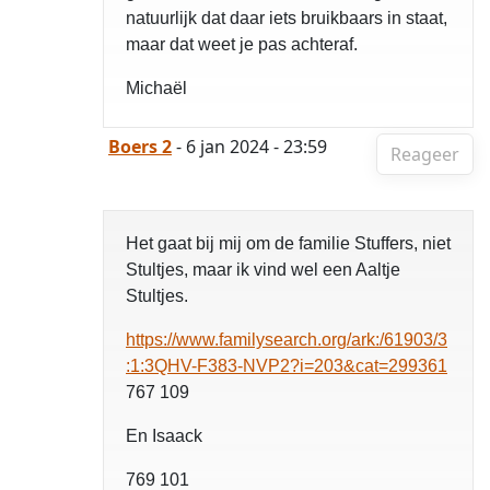
natuurlijk dat daar iets bruikbaars in staat,
maar dat weet je pas achteraf.
Michaël
Boers 2
- 6 jan 2024 - 23:59
Reageer
Het gaat bij mij om de familie Stuffers, niet
Stultjes, maar ik vind wel een Aaltje
Stultjes.
https://www.familysearch.org/ark:/61903/3
:1:3QHV-F383-NVP2?i=203&cat=299361
767 109
En Isaack
769 101