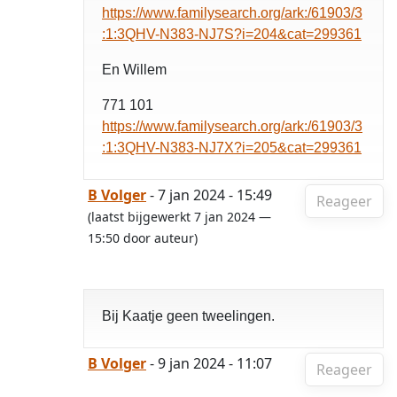
https://www.familysearch.org/ark:/61903/3
:1:3QHV-N383-NJ7S?i=204&cat=299361
En Willem
771 101
https://www.familysearch.org/ark:/61903/3
:1:3QHV-N383-NJ7X?i=205&cat=299361
B Volger
- 7 jan 2024 - 15:49
Reageer
(laatst bijgewerkt 7 jan 2024 —
15:50 door auteur)
Bij Kaatje geen tweelingen.
B Volger
- 9 jan 2024 - 11:07
Reageer