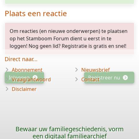
Plaats een reactie
Om reacties (en nieuwe onderwerpen) te plaatsen
op het Stamboom Forum dient u eerst in te
loggen! Nog geen lid? Registratie is gratis en snel!
Direct naar...
Abonnement
Nieuwsbrief
Inloggen
Registreer nu
Vraag/antwoord
Contact
Disclaimer
Bewaar uw familiegeschiedenis, vorm
een digitaal familiearchief