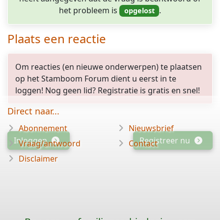
het probleem is
.
Plaats een reactie
Om reacties (en nieuwe onderwerpen) te plaatsen
op het Stamboom Forum dient u eerst in te
loggen! Nog geen lid? Registratie is gratis en snel!
Direct naar...
Abonnement
Nieuwsbrief
Inloggen
Registreer nu
Vraag/antwoord
Contact
Disclaimer