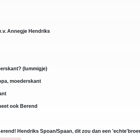
e.v. Annegje Hendriks
erskant? (lummigje)
 opa, moederskant
ant
heet ook Berend
Berend! Hendriks Spoan/Spaan, dit zou dan een 'echte'broe