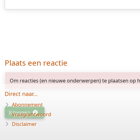
Plaats een reactie
Om reacties (en nieuwe onderwerpen) te plaatsen op het
Direct naar...
Abonnement
Inloggen
Vraag/antwoord
Disclaimer