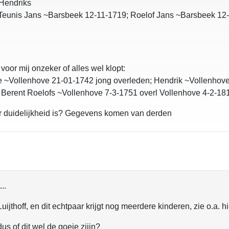
 Hendriks
Teunis Jans ~Barsbeek 12-11-1719; Roelof Jans ~Barsbeek 12-1
oor mij onzeker of alles wel klopt:
 ~Vollenhove 21-01-1742 jong overleden; Hendrik ~Vollenhove 
 Berent Roelofs ~Vollenhove 7-3-1751 overl Vollenhove 4-2-18
 er duidelijkheid is? Gegevens komen van derden
..
uijthoff, en dit echtpaar krijgt nog meerdere kinderen, zie o.a. h
us of dit wel de goeie zijjn?