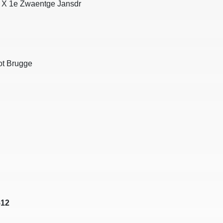
at X 1e Zwaentge Jansdr
tot Brugge
512