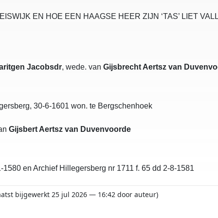
IJK EN HOE EEN HAAGSE HEER ZIJN ‘TAS’ LIET VALLEN. do
aritgen Jacobsdr
, wede. van
Gijsbrecht Aertsz van Duvenv
legersberg, 30-6-1601 won. te Bergschenhoek
van
Gijsbert Aertsz van Duvenvoorde
1-1580 en Archief Hillegersberg nr 1711 f. 65 dd 2-8-1581
aatst bijgewerkt 25 jul 2026 — 16:42 door auteur)