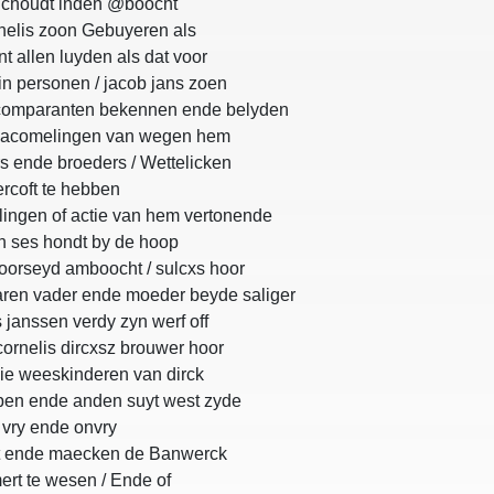
choudt inden @boocht
nelis zoon Gebuyeren als
 allen luyden als dat voor
n personen / jacob jans zoen
y comparanten bekennen ende belyden
e nacomelingen van wegen hem
 ende broeders / Wettelicken
rcoft te hebben
ingen of actie van hem vertonende
n ses hondt by de hoop
oorseyd amboocht / sulcxs hoor
aren vader ende moeder beyde saliger
janssen verdy zyn werf off
cornelis dircxsz brouwer hoor
ie weeskinderen van dirck
ppen ende anden suyt west zyde
 vry ende onvry
lt ende maecken de Banwerck
rt te wesen / Ende of