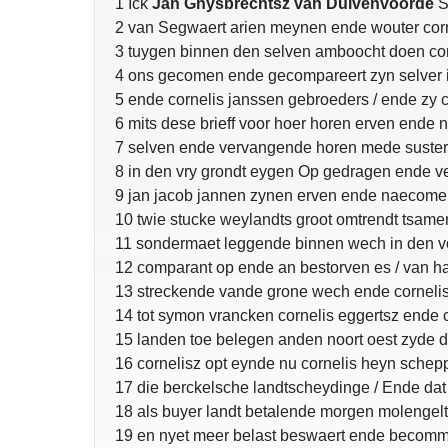
1 Ick
Jan Ghysbrechtsz van Duivenvoorde
S
2 van Segwaert arien meynen ende wouter cor
3 tuygen binnen den selven amboocht doen cont
4 ons gecomen ende gecompareert zyn selver i
5 ende cornelis janssen gebroeders / ende z
6 mits dese brieff voor hoer horen erven end
7 selven ende vervangende horen mede susters
8 in den vry grondt eygen Op gedragen ende ve
9 jan jacob jannen zynen erven ende naecomel
10 twie stucke weylandts groot omtrendt tsame
11 sondermaet leggende binnen wech in den v
12 comparant op ende an bestorven es / van h
13 streckende vande grone wech ende cornelis 
14 tot symon vrancken cornelis eggertsz ende 
15 landen toe belegen anden noort oest zyde d
16 cornelisz opt eynde nu cornelis heyn sche
17 die berckelsche landtscheydinge / Ende dat
18 als buyer landt betalende morgen molenge
19 en nyet meer belast beswaert ende becomme