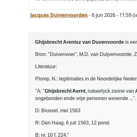
Jacques Duivenvoorden
- 6 jun 2026 - 11:59
(l
Ghijsbrecht Arentsz van Duvenvoorde
is ee
Bron: "Duivenvoer", M.D. van Duijvenvoorde, Zal
Literatuur:
Plomp, N.: legitimaties in de Noordelijke Ned
"A: "
Ghijsbrecht Aernt
, natuerlyck zoone van
ongebonden ende vrije personen wesende ...".
D: Brussel, mei 1563
R: Den Haag, 6 juli 1563, 12 pond.
B: nr. 10 f. 224."