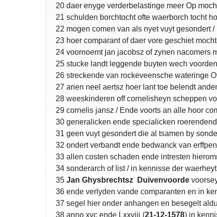
20 daer enyge verderbelastinge meer Op moch
21 schulden borchtocht ofte waerborch tocht h
22 mogen comen van als nyet vuyt gesondert / D
23 hoer comparant of daer vore geschiet mocht
24 voornoemt jan jacobsz of zynen nacomers 
25 stucke landt leggende buyten wech voorden
26 streckende van rockeveensche wateringe Of
27 arien neel aertsz hoer lant toe belendt ande
28 weeskinderen off cornelisheyn scheppen vo
29 cornelis jansz / Ende voorts an alle hoor 
30 generalicken ende specialicken roerend
31 geen vuyt gesondert die al tsamen by sonder
32 ondert verbandt ende bedwanck van erffpen
33 allen costen schaden ende intresten hiero
34 sonderarch of list / in kennisse der waerhey
35
Jan Ghysbrechtsz Duivenvoorde
voorsey
36 ende verlyden vande comparanten en in k
37 segel hier onder anhangen en besegelt al
38 anno xvc ende Lxxviij (
21-12-1578
) in kenn