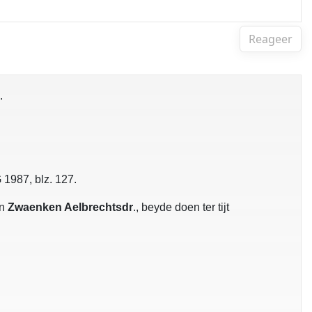
Reageer
.
 1987, blz. 127.
an
Zwaenken Aelbrechtsdr
., beyde doen ter tijt