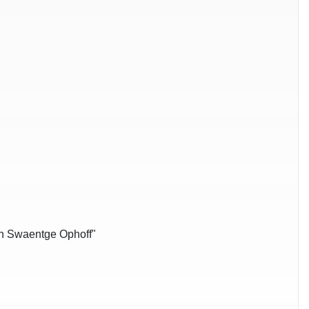
an Swaentge Ophoff"