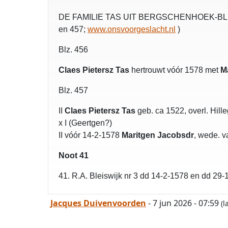
DE FAMILIE TAS UIT BERGSCHENHOEK-BLEISW
en 457;
www.onsvoorgeslacht.nl
)
Blz. 456
Claes Pietersz Tas
hertrouwt vóór 1578 met
M
Blz. 457
II
Claes Pietersz Tas
geb. ca 1522, overl. Hil
x I (Geertgen?)
II vóór 14-2-1578
Maritgen Jacobsdr
, wede. 
Noot 41
41. R.A. Bleiswijk nr 3 dd 14-2-1578 en dd 29-
Jacques Duivenvoorden
- 7 jun 2026 - 07:59
(l