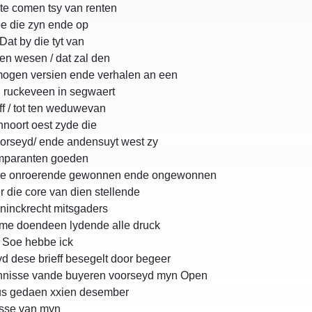
te comen tsy van renten
oe die zyn ende op
at by die tyt van
en wesen / dat zal den
mogen versien ende verhalen an een
 ruckeveen in segwaert
f / tot ten weduwevan
nnoort oest zyde die
orseyd/ ende andensuyt west zy
comparanten goeden
ende onroerende gewonnen ende ongewonnen
 die core van dien stellende
ninckrecht mitsgaders
mme doendeen lydende alle druck
t Soe hebbe ick
d dese brieff besegelt door begeer
ennisse vande buyeren voorseyd myn Open
dus gedaen xxien desember
isse van myn