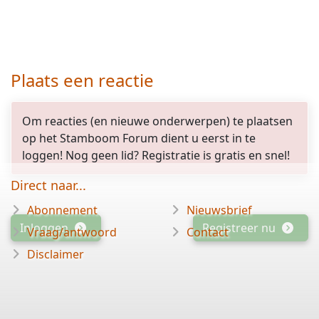
Plaats een reactie
Om reacties (en nieuwe onderwerpen) te plaatsen
op het Stamboom Forum dient u eerst in te
loggen! Nog geen lid? Registratie is gratis en snel!
Direct naar...
Abonnement
Nieuwsbrief
Inloggen
Registreer nu
Vraag/antwoord
Contact
Disclaimer