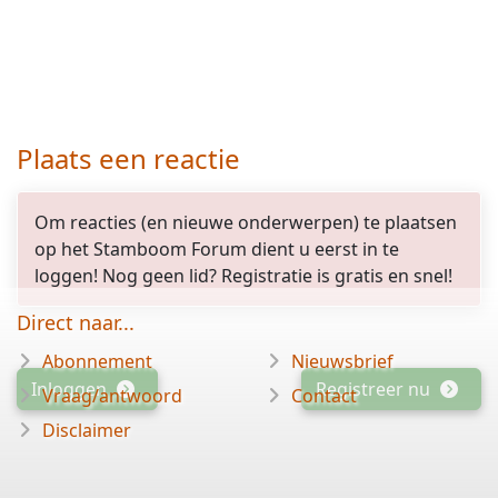
Plaats een reactie
Om reacties (en nieuwe onderwerpen) te plaatsen
op het Stamboom Forum dient u eerst in te
loggen! Nog geen lid? Registratie is gratis en snel!
Direct naar...
Abonnement
Nieuwsbrief
Inloggen
Registreer nu
Vraag/antwoord
Contact
Disclaimer