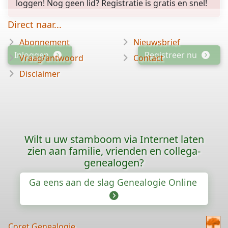
loggen! Nog geen lid? Registratie is gratis en snel!
Direct naar...
Abonnement
Nieuwsbrief
Inloggen
Registreer nu
Vraag/antwoord
Contact
Disclaimer
Wilt u uw stamboom via Internet laten
zien aan familie, vrienden en collega-
genealogen?
Ga eens aan de slag Genealogie Online
Coret Genealogie