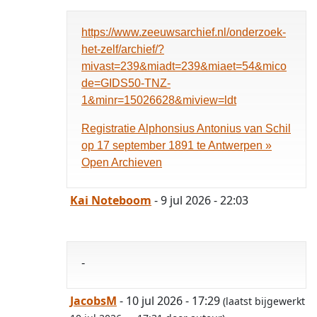
https://www.zeeuwsarchief.nl/onderzoek-
het-zelf/archief/?
mivast=239&miadt=239&miaet=54&mico
de=GIDS50-TNZ-
1&minr=15026628&miview=ldt
Registratie Alphonsius Antonius van Schil
op 17 september 1891 te Antwerpen »
Open Archieven
Kai Noteboom
- 9 jul 2026 - 22:03
-
JacobsM
- 10 jul 2026 - 17:29
(laatst bijgewerkt