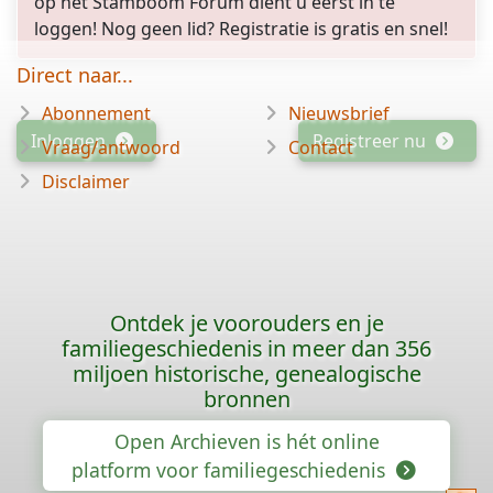
op het Stamboom Forum dient u eerst in te
loggen! Nog geen lid? Registratie is gratis en snel!
Direct naar...
Abonnement
Nieuwsbrief
Inloggen
Registreer nu
Vraag/antwoord
Contact
Disclaimer
Ontdek je voorouders en je
familiegeschiedenis in meer dan 356
miljoen historische, genealogische
bronnen
Open Archieven is hét online
platform voor familiegeschiedenis