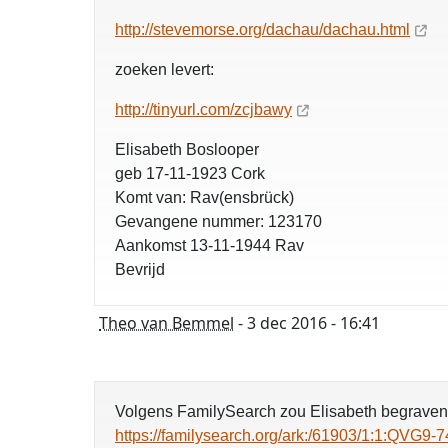
http://stevemorse.org/dachau/dachau.html
zoeken levert:
http://tinyurl.com/zcjbawy
Elisabeth Boslooper
geb 17-11-1923 Cork
Komt van: Rav(ensbrück)
Gevangene nummer: 123170
Aankomst 13-11-1944 Rav
Bevrijd
Theo van Bemmel
- 3 dec 2016 - 16:41
Volgens FamilySearch zou Elisabeth begraven z
https://familysearch.org/ark:/61903/1:1:QVG9-