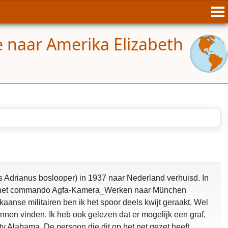
 naar Amerika Elizabeth
s Adrianus boslooper) in 1937 naar Nederland verhuisd. In
 via het commando Agfa-Kamera_Werken naar München
kaanse militairen ben ik het spoor deels kwijt geraakt. Wel
nnen vinden. Ik heb ook gelezen dat er mogelijk een graf,
Alabama. De persoon die dit op het net gezet heeft