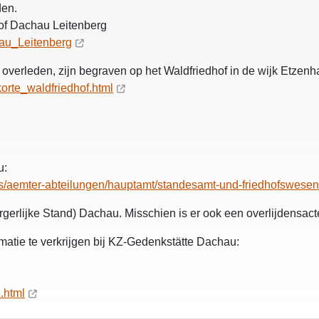
den.
of Dachau Leitenberg
hau_Leitenberg
n overleden, zijn begraven op het Waldfriedhof in de wijk Etze
orte_waldfriedhof.html
u:
us/aemter-abteilungen/hauptamt/standesamt-und-friedhofswesen
gerlijke Stand) Dachau. Misschien is er ook een overlijdensact
ormatie te verkrijgen bij KZ-Gedenkstätte Dachau:
.html