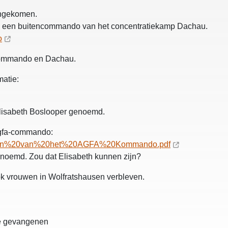
angekomen.
o: een buitencommando van het concentratiekamp Dachau.
o
-commando en Dachau.
atie:
Elisabeth Boslooper genoemd.
 Agfa-commando:
uwen%20van%20het%20AGFA%20Kommando.pdf
enoemd. Zou dat Elisabeth kunnen zijn?
ook vrouwen in Wolfratshausen verbleven.
ke gevangenen