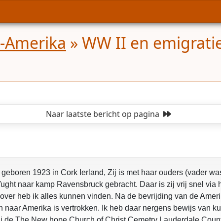
d-Amerika
»
WW II en emigratie
Naar laatste bericht
op pagina
geboren 1923 in Cork Ierland, Zij is met haar ouders (vader wa
 Vught naar kamp Ravensbruck gebracht. Daar is zij vrij snel
zover heb ik alles kunnen vinden. Na de bevrijding van de Ameri
 naar Amerika is vertrokken. Ik heb daar nergens bewijs van ku
de The New hope Church of Christ Cemetry Lauderdale County 