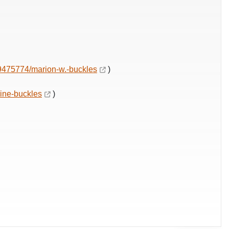
9475774/marion-w.-buckles
)
ine-buckles
)