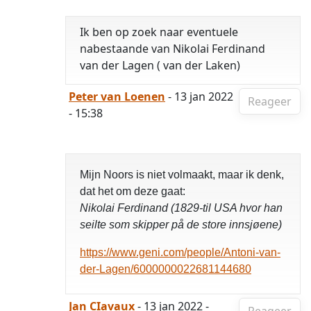
Ik ben op zoek naar eventuele
nabestaande van Nikolai Ferdinand
van der Lagen ( van der Laken)
Peter van Loenen
- 13 jan 2022
Reageer
- 15:38
Mijn Noors is niet volmaakt, maar ik denk,
dat het om deze gaat:
Nikolai Ferdinand (1829-til USA hvor han
seilte som skipper på de store innsjøene)
https://www.geni.com/people/Antoni-van-
der-Lagen/6000000022681144680
Jan CIavaux
- 13 jan 2022 -