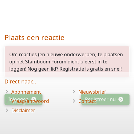
Plaats een reactie
Om reacties (en nieuwe onderwerpen) te plaatsen
op het Stamboom Forum dient u eerst in te
loggen! Nog geen lid? Registratie is gratis en snel!
Direct naar...
Abonnement
Nieuwsbrief
Inloggen
Registreer nu
Vraag/antwoord
Contact
Disclaimer