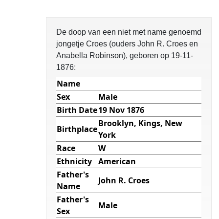
De doop van een niet met name genoemd
jongetje Croes (ouders John R. Croes en
Anabella Robinson), geboren op 19-11-
1876:
Name
Sex
Male
Birth Date
19 Nov 1876
Brooklyn, Kings, New
Birthplace
York
Race
W
Ethnicity
American
Father's
John R. Croes
Name
Father's
Male
Sex