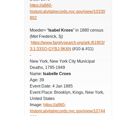
https://a860-
historicalvitalrecords.nyc.gov/view/10330
802
Moeder= “
Isabel Kroes
” in 1880 census
(Met Frederick, 3j)
https://www.familysearch.org/ark:/61903/
3:1:33SQ-GYBJ-9K6N
(#10 & #11)
-
New York, New York City Municipal
Deaths, 1795-1949
Name:
Isabelle Croes
Age: 39
Event Date: 4 Jan 1885
Event Place: Brooklyn, Kings, New York,
United States
Image:
https://a860-
historicalvitalrecords.nyc.gov/view/10744